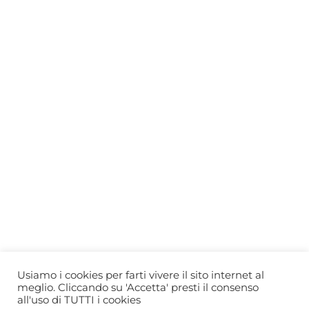
Who we are
Gift Card
Useful information
Privacy Policy
Cookie Policy
Blog
PRIMEWINE
© 2026-2027 MAJA S.r.l.s.
servizioclienti@primewine.online
Via Simone Martini 135, 00142 Rome (Italy)
P.IVA 15926781004 – REA RM1623528
Powered by
Agenzia di Marketing
Usiamo i cookies per farti vivere il sito internet al
meglio. Cliccando su 'Accetta' presti il consenso
all'uso di TUTTI i cookies