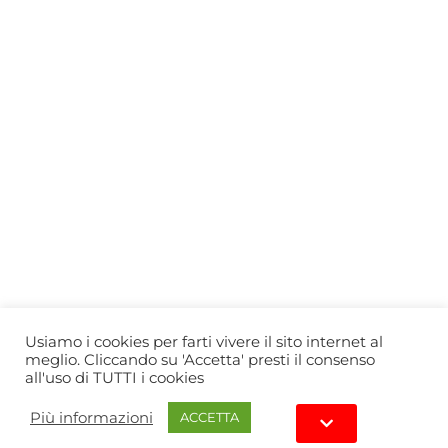
Who we are
Gift Card
Useful information
Privacy Policy
Cookie Policy
Blog
PRIMEWINE
© 2026-2027 MAJA S.r.l.s.
servizioclienti@primewine.online
Via Simone Martini 135, 00142 Rome (Italy)
P.IVA 15926781004 – REA RM1623528
Powered by
Agenzia di Marketing
Usiamo i cookies per farti vivere il sito internet al
meglio. Cliccando su 'Accetta' presti il consenso
all'uso di TUTTI i cookies
Più informazioni
ACCETTA