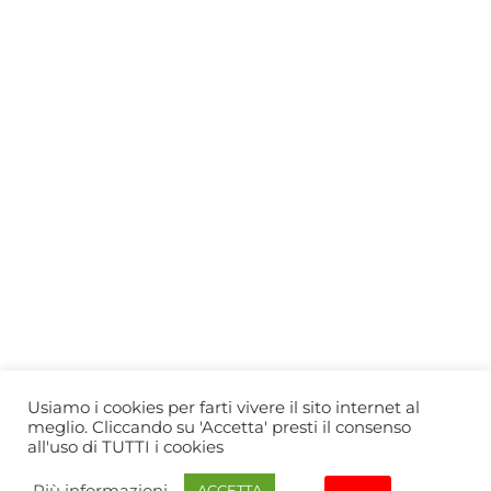
Who we are
Gift Card
Useful information
Privacy Policy
Cookie Policy
Blog
PRIMEWINE
© 2026-2027 MAJA S.r.l.s.
servizioclienti@primewine.online
Via Simone Martini 135, 00142 Rome (Italy)
P.IVA 15926781004 – REA RM1623528
Powered by
Agenzia di Marketing
Usiamo i cookies per farti vivere il sito internet al
meglio. Cliccando su 'Accetta' presti il consenso
all'uso di TUTTI i cookies
Più informazioni
ACCETTA