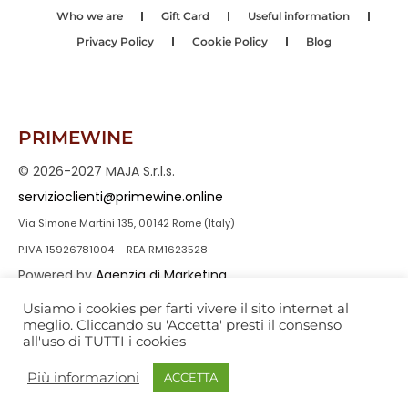
Who we are
Gift Card
Useful information
Privacy Policy
Cookie Policy
Blog
PRIMEWINE
© 2026-2027 MAJA S.r.l.s.
servizioclienti@primewine.online
Via Simone Martini 135, 00142 Rome (Italy)
P.IVA 15926781004 – REA RM1623528
Powered by
Agenzia di Marketing
Usiamo i cookies per farti vivere il sito internet al
meglio. Cliccando su 'Accetta' presti il consenso
all'uso di TUTTI i cookies
Più informazioni
ACCETTA