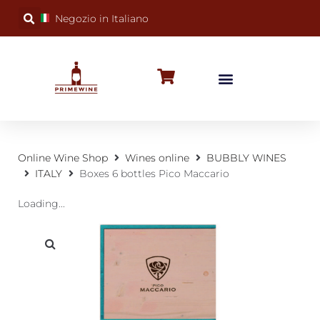
Negozio in Italiano
BUBBLY WINES
SPECIAL OCCASIONS
WINE FACTS
Online Wine Shop
Wines online
BUBBLY WINES
ITALY
Boxes 6 bottles Pico Maccario
Loading...