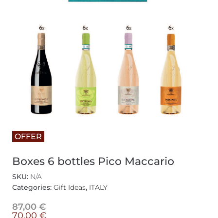
OFFER
Boxes 6 bottles Pico Maccario
SKU:
N/A
Categories:
Gift Ideas
,
ITALY
87,00
€
70,00
€