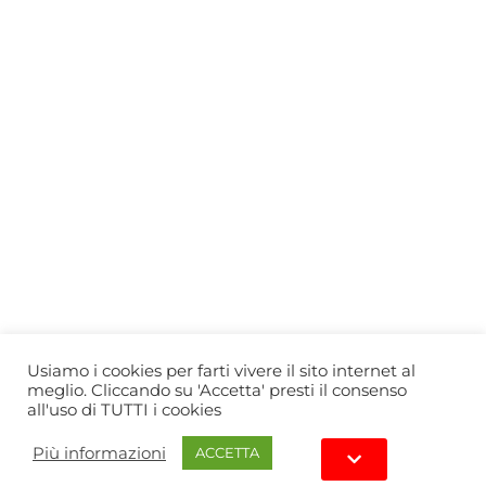
Who we are
Gift Card
Useful information
Privacy Policy
Cookie Policy
Blog
PRIMEWINE
© 2026-2027 MAJA S.r.l.s.
servizioclienti@primewine.online
Via Simone Martini 135, 00142 Rome (Italy)
P.IVA 15926781004 – REA RM1623528
Powered by
Agenzia di Marketing
Usiamo i cookies per farti vivere il sito internet al
meglio. Cliccando su 'Accetta' presti il consenso
all'uso di TUTTI i cookies
Più informazioni
ACCETTA