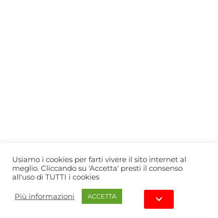
Who we are
Gift Card
Useful information
Privacy Policy
Cookie Policy
Blog
PRIMEWINE
© 2026-2027 MAJA S.r.l.s.
servizioclienti@primewine.online
Via Simone Martini 135, 00142 Rome (Italy)
P.IVA 15926781004 – REA RM1623528
Powered by
Agenzia di Marketing
Usiamo i cookies per farti vivere il sito internet al
meglio. Cliccando su 'Accetta' presti il consenso
all'uso di TUTTI i cookies
Più informazioni
ACCETTA