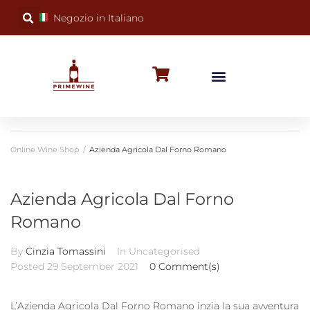
Negozio in Italiano
BUBBLY WINES
SPECIAL OCCASIONS
WINE FACTS
Online Wine Shop
/
Azienda Agricola Dal Forno Romano
Azienda Agricola Dal Forno
Romano
By
Cinzia Tomassini
In Uncategorised
Posted
29 September 2021
0 Comment(s)
L’Azienda Agricola Dal Forno Romano inzia la sua avventura