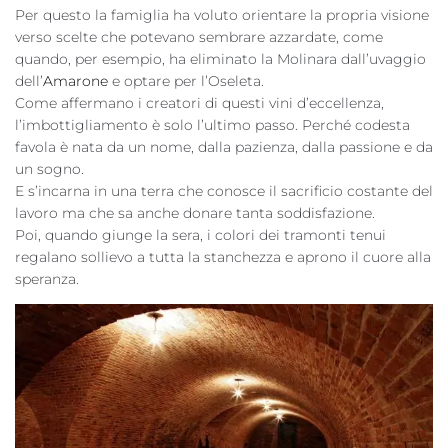
Per questo la famiglia ha voluto orientare la propria visione
verso scelte che potevano sembrare azzardate, come
quando, per esempio, ha eliminato la Molinara dall’uvaggio
dell’
Amarone
e optare per l’Oseleta.
Come affermano i creatori di questi vini d’eccellenza,
l’imbottigliamento è solo l’ultimo passo. Perché codesta
favola è nata da un nome, dalla pazienza, dalla passione e da
un sogno.
E s’incarna in una terra che conosce il sacrificio costante del
lavoro ma che sa anche donare tanta soddisfazione.
Poi, quando giunge la sera, i colori dei tramonti tenui
regalano sollievo a tutta la stanchezza e aprono il cuore alla
speranza.