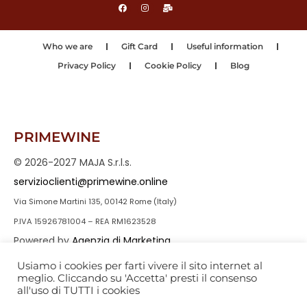
Who we are
Gift Card
Useful information
Privacy Policy
Cookie Policy
Blog
PRIMEWINE
© 2026-2027 MAJA S.r.l.s.
servizioclienti@primewine.online
Via Simone Martini 135, 00142 Rome (Italy)
P.IVA 15926781004 – REA RM1623528
Powered by
Agenzia di Marketing
Usiamo i cookies per farti vivere il sito internet al
meglio. Cliccando su 'Accetta' presti il consenso
all'uso di TUTTI i cookies