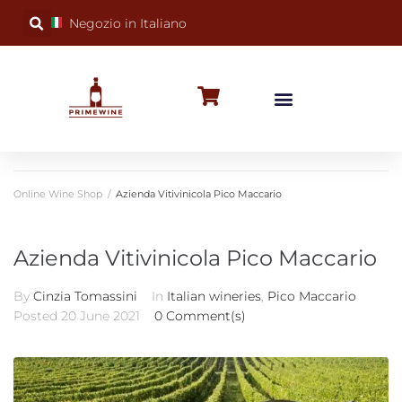
Negozio in Italiano
BUBBLY WINES
SPECIAL OCCASIONS
WINE FACTS
Online Wine Shop
/
Azienda Vitivinicola Pico Maccario
Azienda Vitivinicola Pico Maccario
By
Cinzia Tomassini
In
Italian wineries
,
Pico Maccario
Posted
20 June 2021
0 Comment(s)