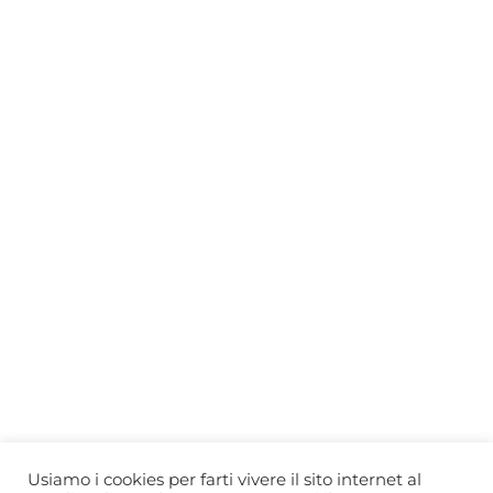
Newsletter
Who we are
Gift Card
Useful information
Privacy Policy
Cookie Policy
Blog
PRIMEWINE
© 2026-2027 MAJA S.r.l.s.
servizioclienti@primewine.online
Via Simone Martini 135, 00142 Rome (Italy)
P.IVA 15926781004 – REA RM1623528
Powered by
Agenzia di Marketing
Usiamo i cookies per farti vivere il sito internet al