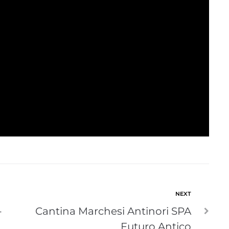
NEXT
-
Cantina Marchesi Antinori SPA
Futuro Antico