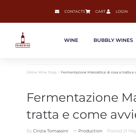
CONTACTS
CART
LOGIN
WINE
BUBBLY WINES
Online Wine Shop
/
Fermentazione Malolattica: di cosa si tratta 
Fermentazione Malo
tratta e come avv
By
Cinzia Tomassini
In
Production
Posted
21 Ma