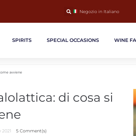
Negozio in Italiano
SPIRITS
SPECIAL OCCASIONS
WINE F
e come avviene
lattica: di cosa si
iene
y 2021
5 Comment(s)