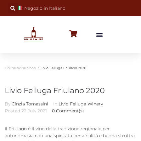
Negozio in Italiano
BUBBLY WINES
SPECIAL OCCASIONS
WINE FACTS
Online Wine Shop
/
Livio Felluga Friulano 2020
Livio Felluga Friulano 2020
By
Cinzia Tomassini
In
Livio Felluga Winery
Posted
22 July 2021
0 Comment(s)
Il
Friulano
è il vino della tradizione regionale per
antonomasia con una spiccata personalità e buona struttra.