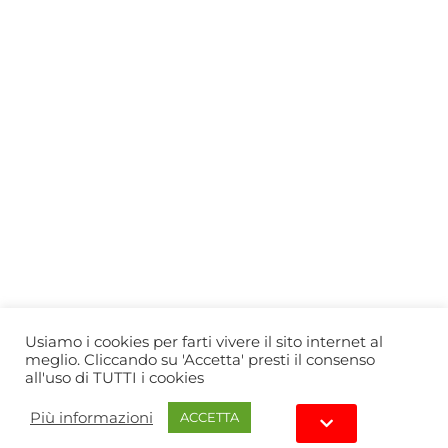
Who we are
Gift Card
Useful information
Privacy Policy
Cookie Policy
Blog
PRIMEWINE
© 2026-2027 MAJA S.r.l.s.
servizioclienti@primewine.online
Via Simone Martini 135, 00142 Rome (Italy)
P.IVA 15926781004 – REA RM1623528
Powered by
Agenzia di Marketing
Usiamo i cookies per farti vivere il sito internet al
meglio. Cliccando su 'Accetta' presti il consenso
all'uso di TUTTI i cookies
Più informazioni
ACCETTA