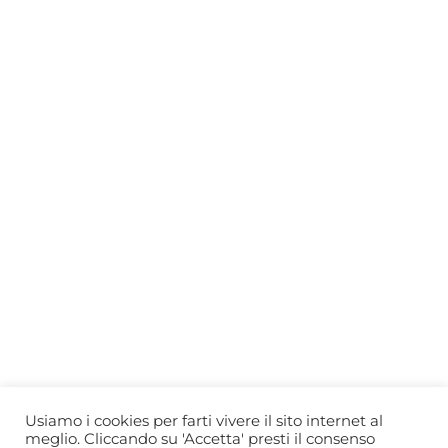
Who we are
Gift Card
Useful information
Privacy Policy
Cookie Policy
Blog
PRIMEWINE
© 2026-2027 MAJA S.r.l.s.
servizioclienti@primewine.online
Via Simone Martini 135, 00142 Rome (Italy)
P.IVA 15926781004 – REA RM1623528
Powered by
Agenzia di Marketing
Usiamo i cookies per farti vivere il sito internet al
meglio. Cliccando su 'Accetta' presti il consenso