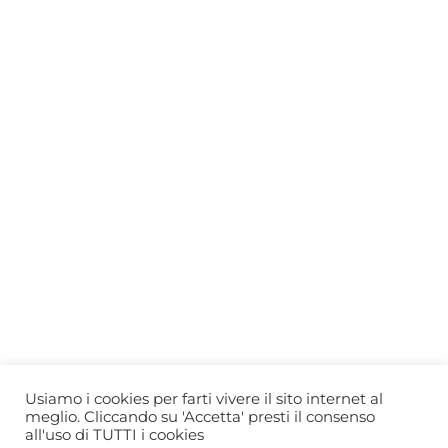
Who we are
Gift Card
Useful information
Privacy Policy
Cookie Policy
Blog
PRIMEWINE
© 2026-2027 MAJA S.r.l.s.
servizioclienti@primewine.online
Via Simone Martini 135, 00142 Rome (Italy)
P.IVA 15926781004 – REA RM1623528
Powered by
Agenzia di Marketing
Usiamo i cookies per farti vivere il sito internet al
meglio. Cliccando su 'Accetta' presti il consenso
all'uso di TUTTI i cookies