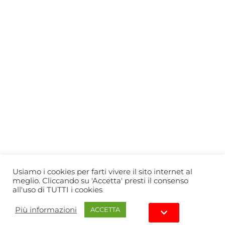
Who we are
Gift Card
Useful information
Privacy Policy
Cookie Policy
Blog
PRIMEWINE
© 2026-2027 MAJA S.r.l.s.
servizioclienti@primewine.online
Via Simone Martini 135, 00142 Rome (Italy)
P.IVA 15926781004 – REA RM1623528
Powered by
Agenzia di Marketing
Usiamo i cookies per farti vivere il sito internet al
meglio. Cliccando su 'Accetta' presti il consenso
all'uso di TUTTI i cookies
Più informazioni
ACCETTA