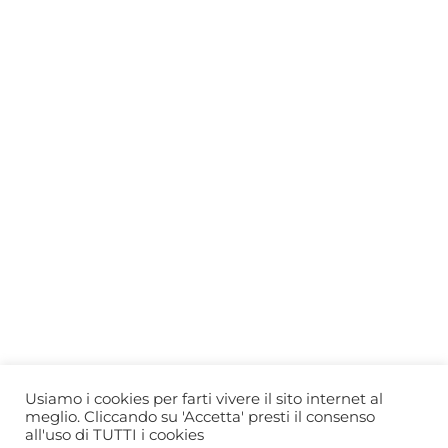
Who we are
Gift Card
Useful information
Privacy Policy
Cookie Policy
Blog
PRIMEWINE
© 2026-2027 MAJA S.r.l.s.
servizioclienti@primewine.online
Via Simone Martini 135, 00142 Rome (Italy)
P.IVA 15926781004 – REA RM1623528
Powered by
Agenzia di Marketing
Usiamo i cookies per farti vivere il sito internet al
meglio. Cliccando su 'Accetta' presti il consenso
all'uso di TUTTI i cookies