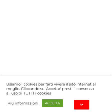
Who we are
Gift Card
Useful information
Privacy Policy
Cookie Policy
Blog
PRIMEWINE
© 2026-2027 MAJA S.r.l.s.
servizioclienti@primewine.online
Via Simone Martini 135, 00142 Rome (Italy)
P.IVA 15926781004 – REA RM1623528
Powered by
Agenzia di Marketing
Usiamo i cookies per farti vivere il sito internet al
meglio. Cliccando su 'Accetta' presti il consenso
all'uso di TUTTI i cookies
Più informazioni
ACCETTA