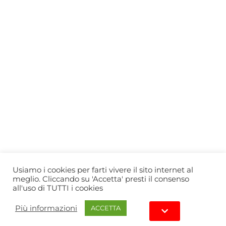
Who we are
Gift Card
Useful information
Privacy Policy
Cookie Policy
Blog
PRIMEWINE
© 2026-2027 MAJA S.r.l.s.
servizioclienti@primewine.online
Via Simone Martini 135, 00142 Rome (Italy)
P.IVA 15926781004 – REA RM1623528
Powered by
Agenzia di Marketing
Usiamo i cookies per farti vivere il sito internet al
meglio. Cliccando su 'Accetta' presti il consenso
all'uso di TUTTI i cookies
Più informazioni
ACCETTA