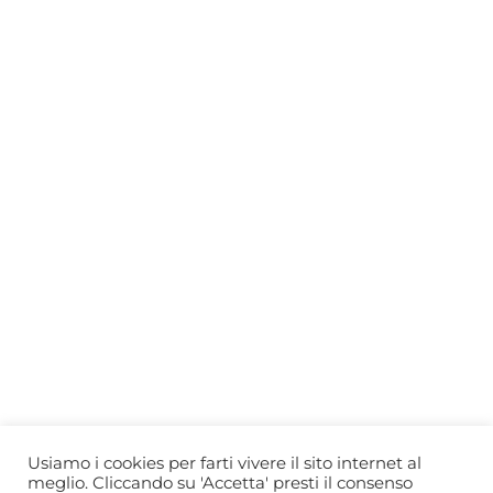
Who we are
Gift Card
Useful information
Privacy Policy
Cookie Policy
Blog
PRIMEWINE
© 2026-2027 MAJA S.r.l.s.
servizioclienti@primewine.online
Via Simone Martini 135, 00142 Rome (Italy)
P.IVA 15926781004 – REA RM1623528
Powered by
Agenzia di Marketing
Usiamo i cookies per farti vivere il sito internet al
meglio. Cliccando su 'Accetta' presti il consenso