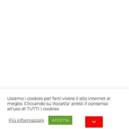
Who we are
Gift Card
Useful information
Privacy Policy
Cookie Policy
Blog
PRIMEWINE
© 2026-2027 MAJA S.r.l.s.
servizioclienti@primewine.online
Via Simone Martini 135, 00142 Rome (Italy)
P.IVA 15926781004 – REA RM1623528
Powered by
Agenzia di Marketing
Usiamo i cookies per farti vivere il sito internet al
meglio. Cliccando su 'Accetta' presti il consenso
all'uso di TUTTI i cookies
Più informazioni
ACCETTA