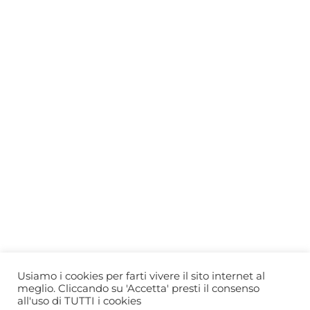
Who we are
Gift Card
Useful information
Privacy Policy
Cookie Policy
Blog
PRIMEWINE
© 2026-2027 MAJA S.r.l.s.
servizioclienti@primewine.online
Via Simone Martini 135, 00142 Rome (Italy)
P.IVA 15926781004 – REA RM1623528
Powered by
Agenzia di Marketing
Usiamo i cookies per farti vivere il sito internet al
meglio. Cliccando su 'Accetta' presti il consenso
all'uso di TUTTI i cookies