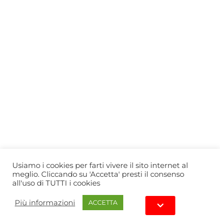
Who we are
Gift Card
Useful information
Privacy Policy
Cookie Policy
Blog
PRIMEWINE
© 2026-2027 MAJA S.r.l.s.
servizioclienti@primewine.online
Via Simone Martini 135, 00142 Rome (Italy)
P.IVA 15926781004 – REA RM1623528
Powered by
Agenzia di Marketing
Usiamo i cookies per farti vivere il sito internet al
meglio. Cliccando su 'Accetta' presti il consenso
all'uso di TUTTI i cookies
Più informazioni
ACCETTA