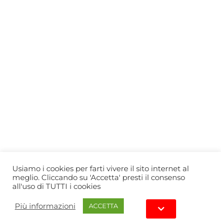
Who we are
Gift Card
Useful information
Privacy Policy
Cookie Policy
Blog
PRIMEWINE
© 2026-2027 MAJA S.r.l.s.
servizioclienti@primewine.online
Via Simone Martini 135, 00142 Rome (Italy)
P.IVA 15926781004 – REA RM1623528
Powered by
Agenzia di Marketing
Usiamo i cookies per farti vivere il sito internet al
meglio. Cliccando su 'Accetta' presti il consenso
all'uso di TUTTI i cookies
Più informazioni
ACCETTA