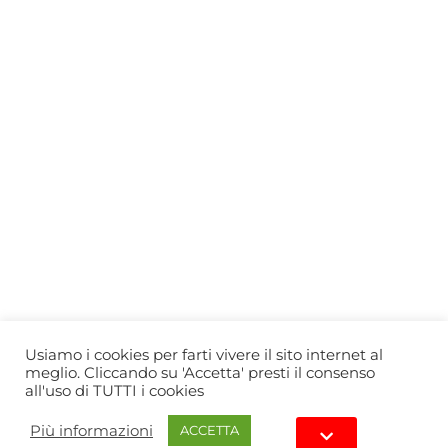
Who we are
Gift Card
Useful information
Privacy Policy
Cookie Policy
Blog
PRIMEWINE
© 2026-2027 MAJA S.r.l.s.
servizioclienti@primewine.online
Via Simone Martini 135, 00142 Rome (Italy)
P.IVA 15926781004 – REA RM1623528
Powered by
Agenzia di Marketing
Usiamo i cookies per farti vivere il sito internet al
meglio. Cliccando su 'Accetta' presti il consenso
all'uso di TUTTI i cookies
Più informazioni
ACCETTA