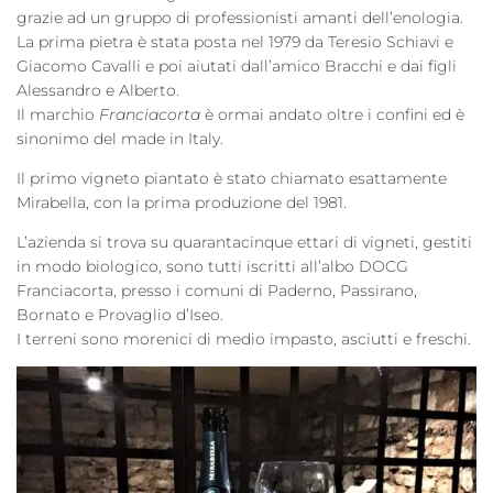
grazie ad un gruppo di professionisti amanti dell’enologia.
La prima pietra è stata posta nel 1979 da Teresio Schiavi e
Giacomo Cavalli e poi aiutati dall’amico Bracchi e dai figli
Alessandro e Alberto.
Il marchio
Franciacorta
è ormai andato oltre i confini ed è
sinonimo del made in Italy.
Il primo vigneto piantato è stato chiamato esattamente
Mirabella, con la prima produzione del 1981.
L’azienda si trova su quarantacinque ettari di vigneti, gestiti
in modo biologico, sono tutti iscritti all’albo DOCG
Franciacorta, presso i comuni di Paderno, Passirano,
Bornato e Provaglio d’Iseo.
I terreni sono morenici di medio impasto, asciutti e freschi.