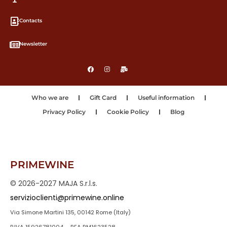
Contacts
Newsletter
Who we are
Gift Card
Useful information
Privacy Policy
Cookie Policy
Blog
PRIMEWINE
© 2026-2027 MAJA S.r.l.s.
servizioclienti@primewine.online
Via Simone Martini 135, 00142 Rome (Italy)
P.IVA 15926781004 – REA RM1623528