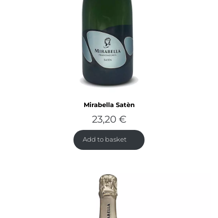
Mirabella Satèn
23,20
€
Add to basket