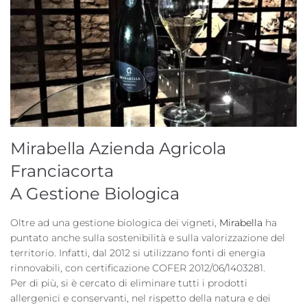
Mirabella Azienda Agricola
Franciacorta
A Gestione Biologica
Oltre ad una gestione biologica dei vigneti,
Mirabella
ha
puntato anche sulla sostenibilità e sulla valorizzazione del
territorio. Infatti, dal 2012 si utilizzano fonti di energia
rinnovabili, con certificazione COFER 2012/06/1403281.
Per di più, si è cercato di eliminare tutti i prodotti
allergenici e conservanti, nel rispetto della natura e dei