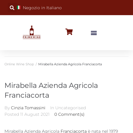
Negozio in Italiano
BUBBLY WINES
SPECIAL OCCASIONS
WINE FACTS
Online Wine Shop
/
Mirabella Azienda Agricola Franciacorta
Mirabella Azienda Agricola
Franciacorta
By
Cinzia Tomassini
In Uncategorised
Posted
11 August 2021
0 Comment(s)
Mirabella Azienda Agricola
Franciacorta
è nata nel 1979