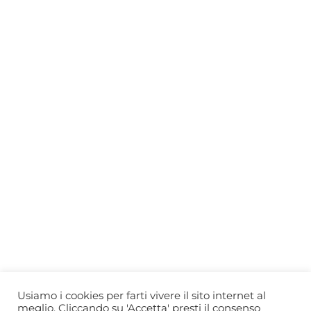
Who we are
Gift Card
Useful information
Privacy Policy
Cookie Policy
Blog
PRIMEWINE
© 2026-2027 MAJA S.r.l.s.
servizioclienti@primewine.online
Via Simone Martini 135, 00142 Rome (Italy)
P.IVA 15926781004 – REA RM1623528
Powered by
Agenzia di Marketing
Usiamo i cookies per farti vivere il sito internet al
meglio. Cliccando su 'Accetta' presti il consenso